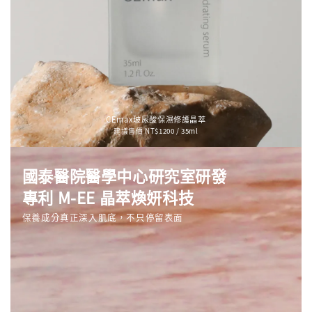
CEmax玻尿酸保濕修護晶萃
建議售價 NT$1200 / 35ml
國泰醫院醫學中心研究室研發
專利 M-EE 晶萃煥妍科技
保養成分真正深入肌底，不只停留表面