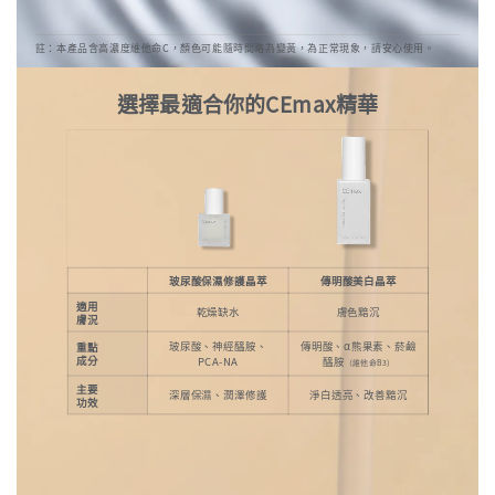
註：本產品含高濃度維他命C，顏色可能隨時間略為變黃，為正常現象，請安心使用。
選擇最適合你的CEmax精華
玻尿酸保濕修護晶萃
傳明酸美白晶萃
適用
乾燥缺水
膚色黯沉
膚況
玻尿酸、神經醯胺、
傳明酸、α熊果素、菸鹼
重點
成分
PCA-NA
醯胺
（維他命B3）
主要
深層保濕、潤澤修護
淨白透亮、改善黯沉
功效