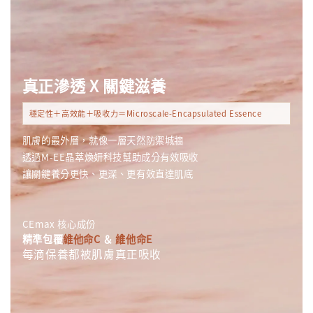
真正滲透 X 關鍵滋養
穩定性＋高效能＋吸收力＝Microscale-Encapsulated Essence
肌膚的最外層，就像一層天然防禦城牆
透過M-EE晶萃煥妍科技幫助成分有效吸收
讓關鍵養分更快、更深、更有效直達肌底
CEmax 核心成份
精準包覆
維他命C
＆
維他命E
每滴保養都被肌膚真正吸收