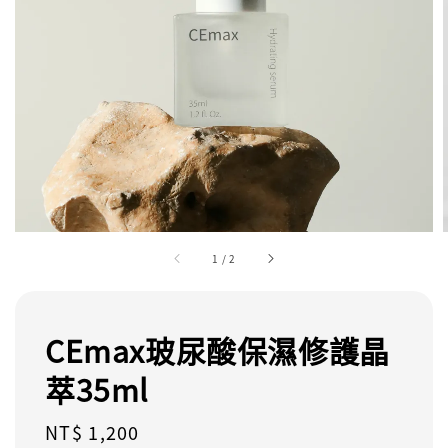
1
/
2
CEmax玻尿酸保濕修護晶
萃35ml
Regular
NT$ 1,200