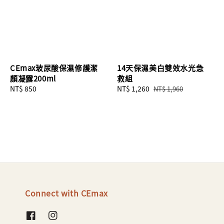
CEmax玻尿酸保濕修護潔
14天保濕美白雙效水光急
顏凝露200ml
救組
Regular
NT$ 850
Sale
NT$ 1,260
Regular
NT$ 1,960
price
price
price
Connect with CEmax