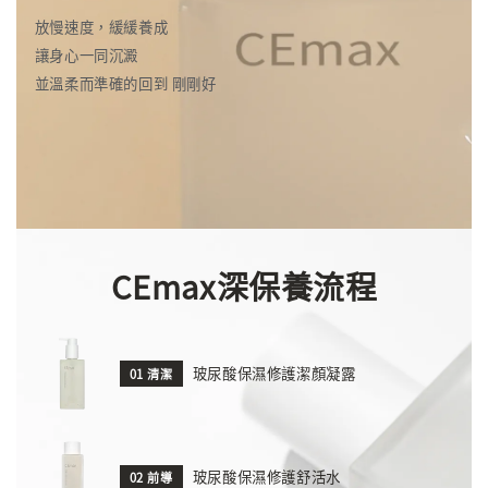
放慢速度，緩緩養成
讓身心一同沉澱
並溫柔而準確的回到 剛剛好
CEmax深保養流程
玻尿酸保濕修護潔顏凝露
01 清潔
玻尿酸保濕修護舒活水
02 前導