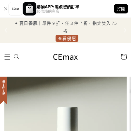
購物APP: 追蹤您的訂單
打開
您信賴的商店
✦ 夏日養肌｜單件 9 折・任 3 件 7 折・指定雙入 75
定
折
查看優惠
任3件7折