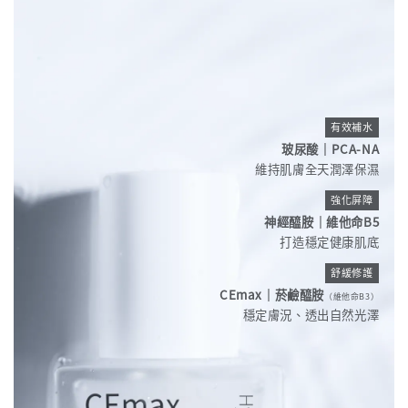
有效補水
玻尿酸｜PCA-NA
維持肌膚全天潤澤保濕
強化屏障
神經醯胺｜維他命B5
打造穩定健康肌底
舒緩修護
CEmax｜菸鹼醯胺
（維他命B3）
穩定膚況、透出自然光澤