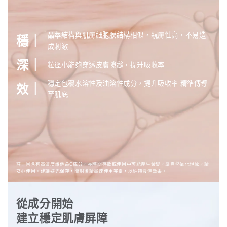
晶萃結構與肌膚細胞膜結構相似，親膚性高，不易造
穩｜
成刺激
深｜
粒徑小能夠穿透皮膚隙縫，提升吸收率
穩定包覆水溶性及油溶性成分，提升吸收率 精準傳導
效｜
至肌底
註：因含有高濃度維他命C成分，長時間存放或使用中可能產生黃變，屬自然氧化現象，請
安心使用。建議避光保存，開封後請盡速使用完畢，以維持最佳效果。
從成分開始
建立穩定肌膚屏障