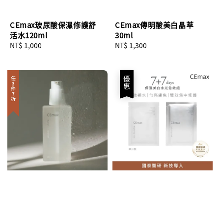
CEmax玻尿酸保濕修護舒
CEmax傳明酸美白晶萃
活水120ml
30ml
Regular
NT$ 1,000
Regular
NT$ 1,300
price
price
優惠
任3件7折