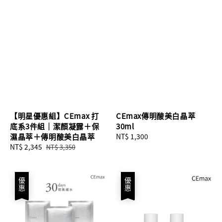
【明星優惠組】CEmax 打
CEmax傳明酸美白晶萃
底系3件組｜潔顏凝露＋保
30ml
濕晶萃＋傳明酸美白晶萃
Regular
NT$ 1,300
Sale
NT$ 2,345
Regular
price
NT$ 3,350
price
price
優惠
優惠