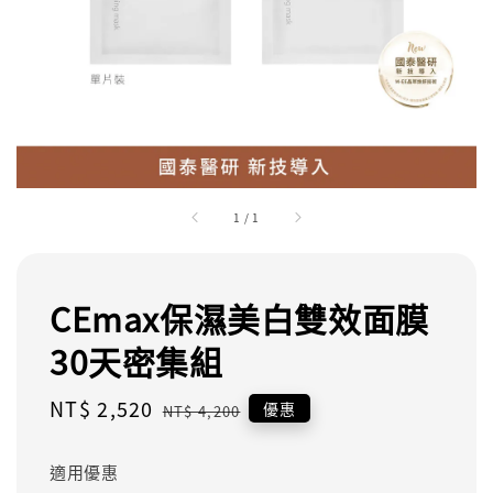
1
/
1
CEmax保濕美白雙效面膜
30天密集組
Sale
NT$ 2,520
Regular
優惠
NT$ 4,200
price
price
適用優惠