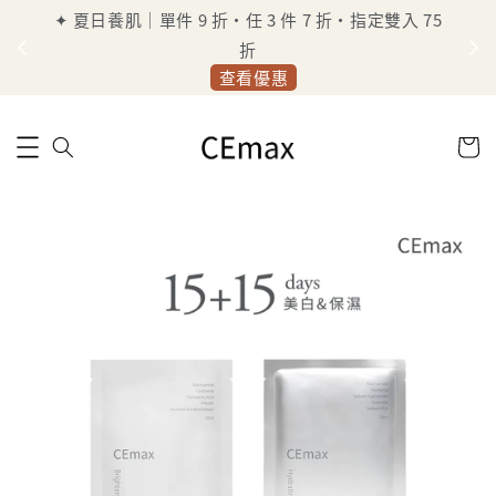
✦ 夏日養肌｜單件 9 折・任 3 件 7 折・指定雙入 75
定
折
查看優惠