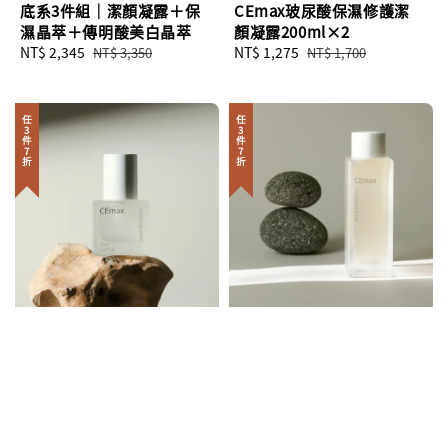
底系3件組｜潔顏凝露＋保
CEmax玻尿酸保濕修護潔
濕晶萃＋傳明酸美白晶萃
顏凝露200ml×2
Sale
NT$ 2,345
Regular
Sale
NT$ 1,275
Regular
NT$ 3,350
NT$ 1,700
price
price
price
price
任3件7折
任3件7折