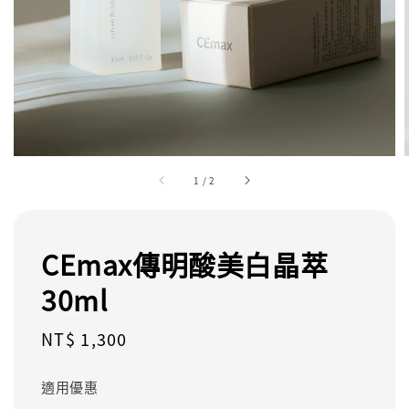
1
/
2
CEmax傳明酸美白晶萃
30ml
Regular
NT$ 1,300
price
適用優惠