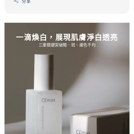
分享
一滴煥白，展現肌膚淨白透亮
三重關鍵突破黯、斑、膚色不均