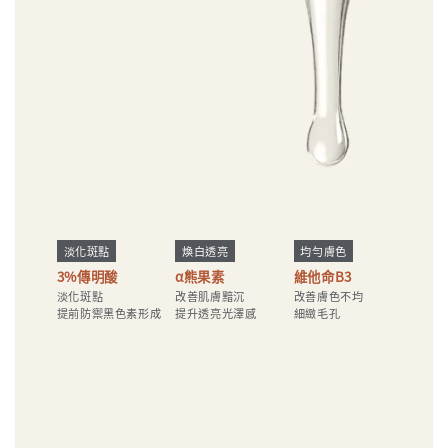
淡化斑點
煥白透亮
均勻膚色
3%傳明酸
α熊果素
維他命B3
淡化斑點
改善肌膚黯沉
改善膚色不均
提前防禦黑色素形成
提升透亮光澤感
細緻毛孔