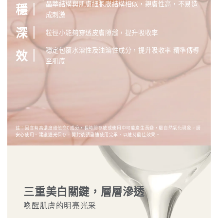
晶萃結構與肌膚細胞膜結構相似，親膚性高，不易造
穩｜
成刺激
深｜
粒徑小能夠穿透皮膚隙縫，提升吸收率
穩定包覆水溶性及油溶性成分，提升吸收率 精準傳導
效｜
至肌底
註：因含有高濃度維他命C成分，長時間存放或使用中可能產生黃變，屬自然氧化現象，請
安心使用。建議避光保存，開封後請盡速使用完畢，以維持最佳效果。
三重美白關鍵，層層滲透
喚醒肌膚的明亮光采