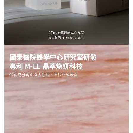
CEmax傳明酸美白晶萃
建議售價 NT$1300 / 30ml
國泰醫院醫學中心研究室研發
專利 M-EE 晶萃煥妍科技
保養成分真正深入肌底，不只停留表面