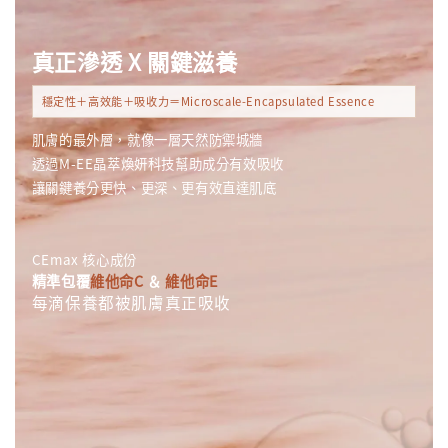
真正滲透 X 關鍵滋養
穩定性＋高效能＋吸收力＝Microscale-Encapsulated Essence
肌膚的最外層，就像一層天然防禦城牆
透過M-EE晶萃煥妍科技幫助成分有效吸收
讓關鍵養分更快、更深、更有效直達肌底
CEmax 核心成份
精準包覆
維他命C
＆
維他命E
每滴保養都被肌膚真正吸收