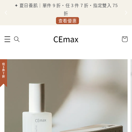
✦ 夏日養肌｜單件 9 折・任 3 件 7 折・指定雙入 75
定
折
查看優惠
任3件7折