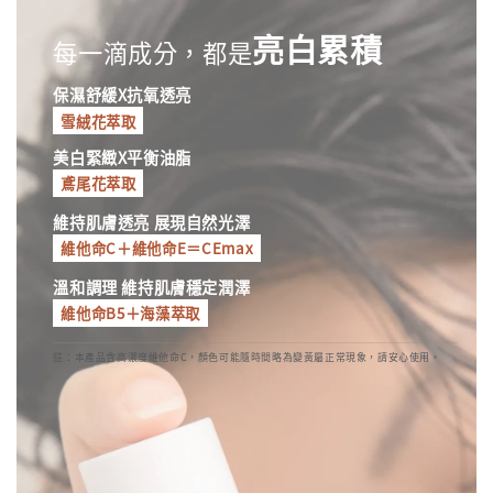
亮白累積
每一滴成分，都是
保濕舒緩X抗氧透亮
雪絨花萃取
美白緊緻X平衡油脂
鳶尾花萃取
維持肌膚透亮 展現自然光澤
維他命C＋維他命E＝CEmax
溫和調理 維持肌膚穩定潤澤
維他命B5＋海藻萃取
註：本產品含高濃度維他命C，顏色可能隨時間略為變黃屬正常現象，請安心使用。