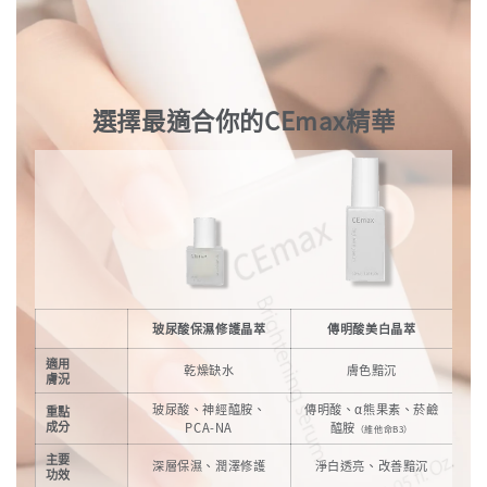
選擇最適合你的CEmax精華
玻尿酸保濕修護晶萃
傳明酸美白晶萃
適用
乾燥缺水
膚色黯沉
膚況
玻尿酸、神經醯胺、
傳明酸、α熊果素、菸鹼
重點
成分
PCA-NA
醯胺
（維他命B3）
主要
深層保濕、潤澤修護
淨白透亮、改善黯沉
功效