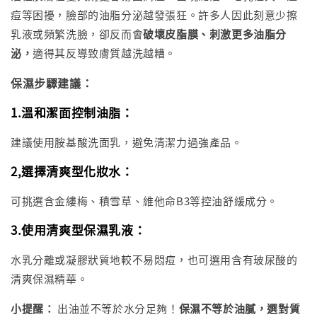
痘等困擾，臉部的油脂分泌越發張狂。許多人因此刻意少擦
乳液或頻繁洗臉，卻反而會
破壞皮脂膜、刺激更多油脂分
泌，
適得其反導致膚質越洗越糟。
保濕步驟建議：
1.溫和潔面控制油脂
：
建議使用胺基酸洗面乳，避免清潔力過強產品。
2,選擇清爽型化妝水
：
可挑選含金縷梅、積雪草、維他命B3等控油舒緩成分。
3.使用清爽型保濕乳液
：
水乳分離或凝膠狀質地較不易悶痘，也可選用含有玻尿酸的
清爽保濕精華。
小提醒：
出油並不等於水分足夠！
保濕不等於油膩，選對質