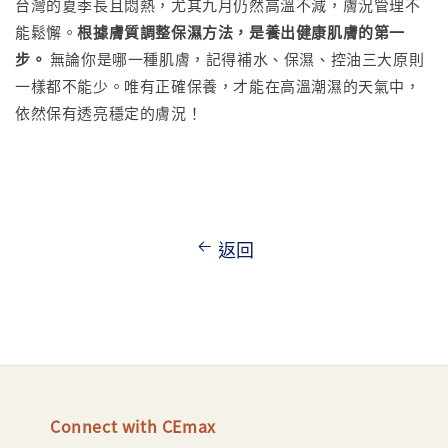
台灣的夏季長且悶熱，尤其九月仍然高溫不減，膚況管理不
能鬆懈。
根據膚質調整保濕方法，是養出健康肌膚的第一
步。
無論你是哪一種肌膚，記得補水、保濕、控油三大原則
一樣都不能少。唯有正確保養，才能在高溫潮濕的天氣中，
依然保有透亮穩定的膚況！
返回
Connect with CEmax