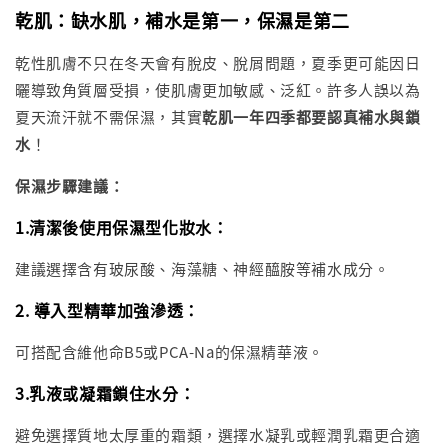
乾肌：缺水肌，補水是第一，保濕是第二
乾性肌膚不只在冬天會有脫皮、脫屑問題，夏季更可能因日
曬導致角質層受損，使肌膚更加敏感、泛紅。許多人誤以為
夏天流汗就不需保濕，其實
乾肌一年四季都要認真補水與鎖
水
！
保濕步驟建議：
1.清潔後使用保濕型化妝水
：
建議選擇含有玻尿酸、海藻糖、神經醯胺等補水成分。
2. 導入型精華加強滲透
：
可搭配含維他命B5或PCA-Na的保濕精華液。
3.乳液或凝霜鎖住水分
：
避免選擇質地太厚重的霜類，選擇水凝乳或輕潤乳霜更合適