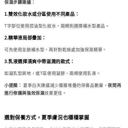
保濕步驟建議：
1.雙效化妝水或分區使用不同產品
：
T字部位使用控油型化妝水，兩頰則選擇補水型產品。
2.精華液局部疊加
：
可先使用全臉補水型，再針對乾燥處加強保濕精華。
3.乳液選擇清爽中帶滋潤的款式
：
如凝乳型質地，或T區使用凝膠、兩頰使用乳液。
小提醒：
夏季白天建議減少層層堆疊的保養品數量，
夜間再
進行修護與強效保濕
效果更佳。
選對保養方式，夏季膚況也穩穩掌握