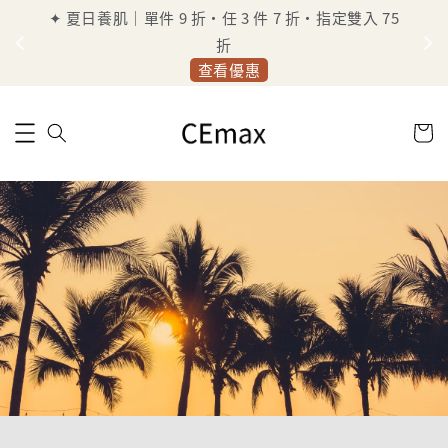
✦ 夏日養肌｜單件 9 折・任 3 件 7 折・指定雙入 75
定
折
查看優惠