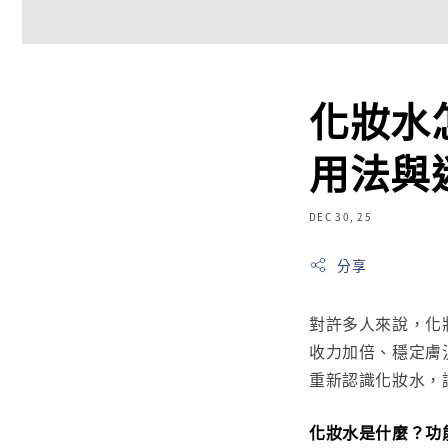
化妝水
用法與
DEC 30, 25
分享
對許多人來說，化
收力加倍、穩定膚
重新認識化妝水，
化妝水是什麼？功