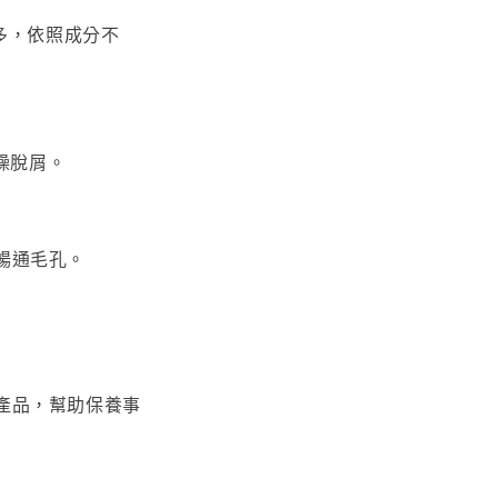
多，依照成分不
燥脫屑。
暢通毛孔。
產品，幫助保養事