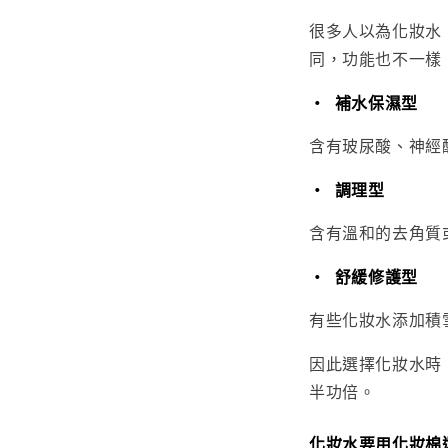
很多人以為化妝水
同，功能也不一樣
•
補水保濕型
含有玻尿酸、神經醯
•
調理型
含有溫和的去角質
•
舒緩修護型
有些化妝水添加積
因此選擇化妝水時
半功倍。
化妝水要用化妝棉