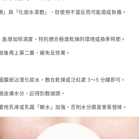
擦」與「化妝水濕敷」，但使用不當反而可能造成負擔。
 層，能增加保濕度，特別適合極度乾燥的環境或換季時節。
收後再上第二層，避免反效果。
面膜紙沾溼化妝水，敷在乾燥或泛紅處 3～5 分鐘即可。
吸皮膚水分，記得別敷過頭。
要用乳液或乳霜「鎖水」加強，否則水分還是會蒸發掉。