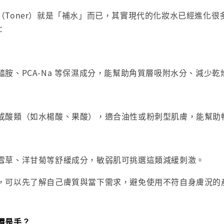
（Toner）就是「補水」而已，其實現代的化妝水已經進化很
：
胺、PCA-Na 等保濕成分，能幫助角質層吸附水分、減少乾
或酸類（如水楊酸、果酸），適合油性或粉刺型肌膚，能幫助
雪草、洋甘菊等舒緩成分，敏弱肌可挑選這類減緩刺激。
，可以先了解自己膚質與當下需求，避免使用不符自身膚況的
還是手？