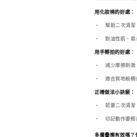
用化妝棉的好處：
•
幫助二次清潔
•
對油性肌、易
用手輕拍的好處：
•
減少摩擦刺激
•
適合質地較稠
正確做法小訣竅：
•
若要二次清潔
•
切記動作要輕
多層疊擦有效嗎？