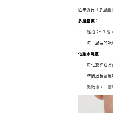
近年流行「多層疊
多層疊擦：
•
輕拍 2～3
•
每一層要等吸
化妝水濕敷：
•
用化妝棉或薄
•
時間過長會反
•
濕敷後，一定