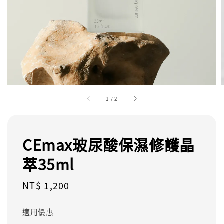
1
/
2
CEmax玻尿酸保濕修護晶
萃35ml
Regular
NT$ 1,200
price
適用優惠