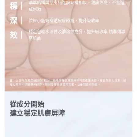
晶萃結構與肌膚細胞膜結構相似，親膚性高，不易造
穩｜
成刺激
深｜
粒徑小能夠穿透皮膚隙縫，提升吸收率
穩定包覆水溶性及油溶性成分，提升吸收率 精準傳導
效｜
至肌底
註：因含有高濃度維他命C成分，長時間存放或使用中可能產生黃變，屬自然氧化現象，請
安心使用。建議避光保存，開封後請盡速使用完畢，以維持最佳效果。
從成分開始
建立穩定肌膚屏障