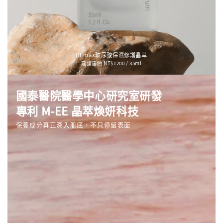
CEmax玻尿酸保濕修護晶萃
建議售價 NT$1200 / 35ml
國泰醫院醫學中心研究室研發
專利 M-EE 晶萃煥妍科技
保養成分真正深入肌底，不只停留表面