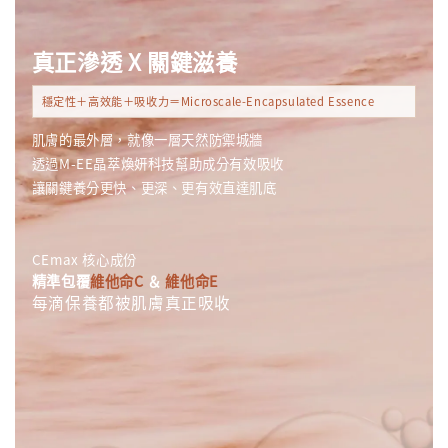
真正滲透 X 關鍵滋養
穩定性＋高效能＋吸收力＝Microscale-Encapsulated Essence
肌膚的最外層，就像一層天然防禦城牆
透過M-EE晶萃煥妍科技幫助成分有效吸收
讓關鍵養分更快、更深、更有效直達肌底
CEmax 核心成份
精準包覆
維他命C
＆
維他命E
每滴保養都被肌膚真正吸收