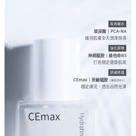
有效補水
玻尿酸｜PCA-NA
維持肌膚全天潤澤保濕
強化屏障
神經醯胺｜維他命B5
打造穩定健康肌底
舒緩修護
CEmax｜菸鹼醯胺
（維他命B3）
穩定膚況、透出自然光澤