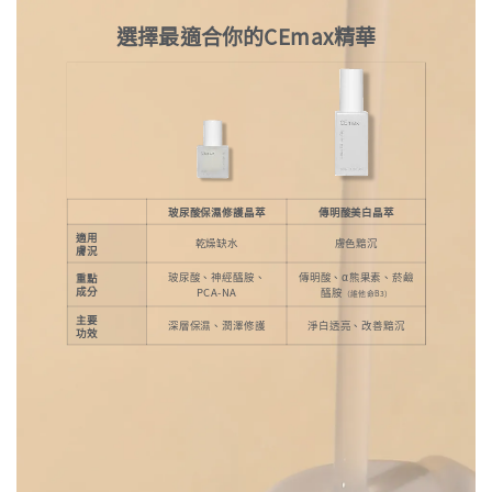
選擇最適合你的CEmax精華
玻尿酸保濕修護晶萃
傳明酸美白晶萃
適用
乾燥缺水
膚色黯沉
膚況
玻尿酸、神經醯胺、
傳明酸、α熊果素、菸鹼
重點
成分
PCA-NA
醯胺
（維他命B3）
主要
深層保濕、潤澤修護
淨白透亮、改善黯沉
功效