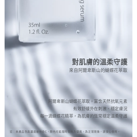
對肌膚的溫柔守護
來自阿爾卑斯山的蝴蝶花萃取
阿爾卑斯山蝴蝶花萃取，富含天然抗氧元素
有效舒緩外在刺激、穩定膚況
每一滴蝴蝶花精萃，為肌膚的恆常穩定溫柔守護
註：本產品含高濃度維他命C，顏色可能隨時間略為變黃，為正常現象，請安心使用。