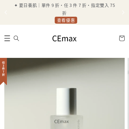
✦ 夏日養肌｜單件 9 折・任 3 件 7 折・指定雙入 75
定
折
查看優惠
任3件7折