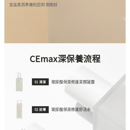
並溫柔而準確的回到 剛剛好
CEmax深保養流程
玻尿酸保濕修護潔顏凝露
01 清潔
玻尿酸保濕修護舒活水
02 前導