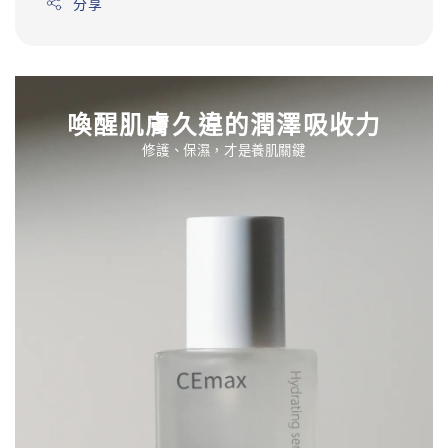
分享
喚醒肌膚久違的潤澤吸收力
修護、保濕，才是養肌關鍵