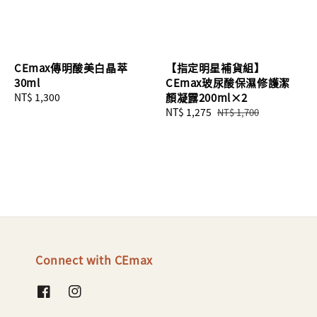
CEmax傳明酸美白晶萃
【指定明星補貨組】
30ml
CEmax玻尿酸保濕修護潔
Regular
NT$ 1,300
顏凝露200ml×2
price
Sale
NT$ 1,275
Regular
NT$ 1,700
price
price
Connect with CEmax