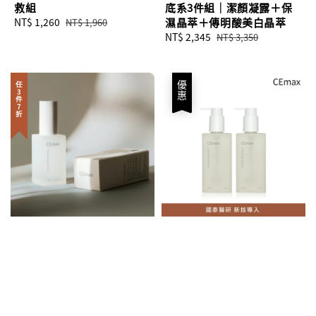
救組
底系3件組｜潔顏凝露＋保
Sale
NT$ 1,260
Regular
濕晶萃＋傳明酸美白晶萃
NT$ 1,960
price
price
Sale
NT$ 2,345
Regular
NT$ 3,350
price
price
優惠
任3件7折